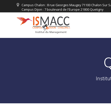
Skip
Campus Chalon : 8 rue Georges Maugey 71100 Chalon Sur 
to
Campus Dijon : 7 boulevard de l'Europe 21800 Quetigny
content
Campus Chalon : accueil@ismacc.fr
Campus Dijon : accueil@dijonformation.com
Certi
Q
Instit