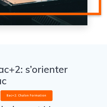
c+2: s’orienter
ac
Bac+2: Chalon Formation